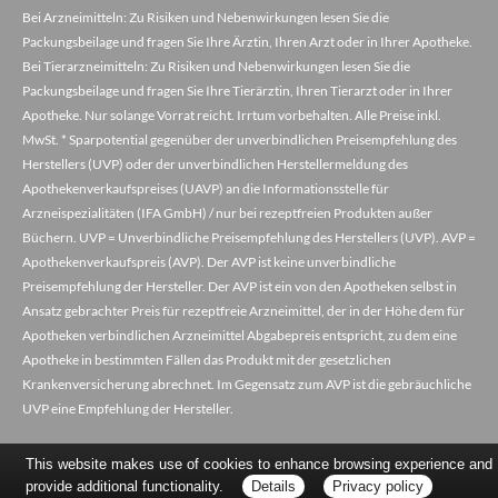
Bei Arzneimitteln: Zu Risiken und Nebenwirkungen lesen Sie die
Packungsbeilage und fragen Sie Ihre Ärztin, Ihren Arzt oder in Ihrer Apotheke.
Bei Tierarzneimitteln: Zu Risiken und Nebenwirkungen lesen Sie die
Packungsbeilage und fragen Sie Ihre Tierärztin, Ihren Tierarzt oder in Ihrer
Apotheke. Nur solange Vorrat reicht. Irrtum vorbehalten. Alle Preise inkl.
MwSt. * Sparpotential gegenüber der unverbindlichen Preisempfehlung des
Herstellers (UVP) oder der unverbindlichen Herstellermeldung des
Apothekenverkaufspreises (UAVP) an die Informationsstelle für
Arzneispezialitäten (IFA GmbH) / nur bei rezeptfreien Produkten außer
Büchern. UVP = Unverbindliche Preisempfehlung des Herstellers (UVP). AVP =
Apothekenverkaufspreis (AVP). Der AVP ist keine unverbindliche
Preisempfehlung der Hersteller. Der AVP ist ein von den Apotheken selbst in
Ansatz gebrachter Preis für rezeptfreie Arzneimittel, der in der Höhe dem für
Apotheken verbindlichen Arzneimittel Abgabepreis entspricht, zu dem eine
Apotheke in bestimmten Fällen das Produkt mit der gesetzlichen
Krankenversicherung abrechnet. Im Gegensatz zum AVP ist die gebräuchliche
UVP eine Empfehlung der Hersteller.
This website makes use of cookies to enhance browsing experience and
provide additional functionality.
Details
Privacy policy