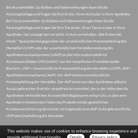
Bei Arzneimitteln: Zu Risiken und Nebenwirkungen lesen Sie die
Packungsbeilage und fragen Sie Ihre Ärztin, Ihren Arzt oder in Ihrer Apotheke.
Bei Tierarzneimitteln: Zu Risiken und Nebenwirkungen lesen Sie die
Packungsbeilage und fragen Sie Ihre Tierärztin, Ihren Tierarzt oder in Ihrer
Apotheke. Nur solange Vorrat reicht. Irrtum vorbehalten. Alle Preise inkl.
MwSt. * Sparpotential gegenüber der unverbindlichen Preisempfehlung des
Herstellers (UVP) oder der unverbindlichen Herstellermeldung des
Apothekenverkaufspreises (UAVP) an die Informationsstelle für
Arzneispezialitäten (IFA GmbH) / nur bei rezeptfreien Produkten außer
Büchern. UVP = Unverbindliche Preisempfehlung des Herstellers (UVP). AVP =
Apothekenverkaufspreis (AVP). Der AVP ist keine unverbindliche
Preisempfehlung der Hersteller. Der AVP ist ein von den Apotheken selbst in
Ansatz gebrachter Preis für rezeptfreie Arzneimittel, der in der Höhe dem für
Apotheken verbindlichen Arzneimittel Abgabepreis entspricht, zu dem eine
Apotheke in bestimmten Fällen das Produkt mit der gesetzlichen
Krankenversicherung abrechnet. Im Gegensatz zum AVP ist die gebräuchliche
UVP eine Empfehlung der Hersteller.
This website makes use of cookies to enhance browsing experience and
provide additional functionality.
Details
Privacy policy