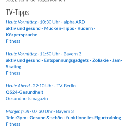
Schwangere diesen erhöhten
TV-Tipps
Bedarf an Nährstoffen über eine
ausgewogene und angepasste
Heute Vormittag -
10:30 Uhr - alpha ARD
Ernährung
aktiv und gesund - Mücken-Tipps - Rudern -
abdecken. Ausnahme: Das
Körpersprache
benötigte Plus an Folat und Jod
Fitness
lässt sich durch die Ernährung
alleine nur schwer abdecken, so
Heute Vormittag -
11:50 Uhr - Bayern 3
die Experten. Aber auch der
aktiv und gesund - Entspannungsgadgets - Zöliakie - Jam-
Bedarf an Omega-3-Fettsäure
Skating
DHA, Eisen und Vitamin D ...
Fitness
Heute Abend -
22:10 Uhr - TV-Berlin
QS24-Gesundheit
Gesundheitsmagazin
Morgen früh -
07:30 Uhr - Bayern 3
Tele-Gym - Gesund & schön - funktionelles Figurtraining
Fitness