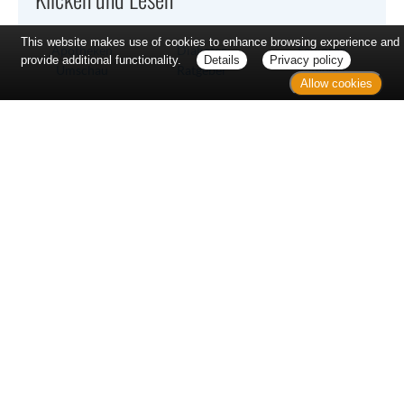
This website makes use of cookies to enhance browsing experience and
Apotheken
Diabetes
Senioren
provide additional functionality.
Details
Privacy policy
Umschau
Ratgeber
Ratgeber
Allow cookies
Eltern
medizini
Home
Kontakt
Sitemap
Datenschutz
Verbraucherrechte
Barrierefreiheit
Impressum
Bei Arzneimitteln: Zu Risiken und Nebenwirkungen lesen Sie die