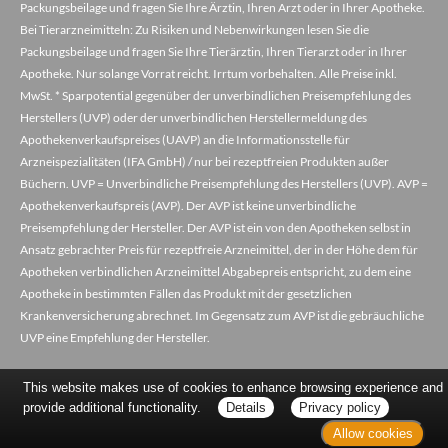
Packungsbeilage und fragen Sie Ihre Ärztin, Ihren Arzt oder in Ihrer Apotheke.
Bei Tierarzneimitteln: Zu Risiken und Nebenwirkungen lesen Sie die
Packungsbeilage und fragen Sie Ihre Tierärztin, Ihren Tierarzt oder in Ihrer
Apotheke. Nur solange Vorrat reicht. Irrtum vorbehalten. Alle Preise inkl.
MwSt. * Sparpotential gegenüber der unverbindlichen Preisempfehlung des
Herstellers (UVP) oder der unverbindlichen Herstellermeldung des
Apothekenverkaufspreises (UAVP) an die Informationsstelle für
Arzneispezialitäten (IFA GmbH) / nur bei rezeptfreien Produkten außer
Büchern. UVP = Unverbindliche Preisempfehlung des Herstellers (UVP). AVP =
Apothekenverkaufspreis (AVP). Der AVP ist keine unverbindliche
Preisempfehlung der Hersteller. Der AVP ist ein von den Apotheken selbst in
Ansatz gebrachter Preis für rezeptfreie Arzneimittel, der in der Höhe dem für
Apotheken verbindlichen Arzneimittel Abgabepreis entspricht, zu dem eine
Apotheke in bestimmten Fällen das Produkt mit der gesetzlichen
Krankenversicherung abrechnet. Im Gegensatz zum AVP ist die gebräuchliche
UVP eine Empfehlung der Hersteller.
This website makes use of cookies to enhance browsing experience and
provide additional functionality.
Details
Privacy policy
Allow cookies