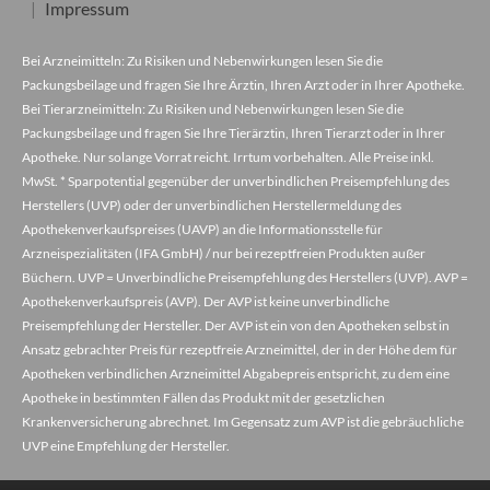
Impressum
Bei Arzneimitteln: Zu Risiken und Nebenwirkungen lesen Sie die
Packungsbeilage und fragen Sie Ihre Ärztin, Ihren Arzt oder in Ihrer Apotheke.
Bei Tierarzneimitteln: Zu Risiken und Nebenwirkungen lesen Sie die
Packungsbeilage und fragen Sie Ihre Tierärztin, Ihren Tierarzt oder in Ihrer
Apotheke. Nur solange Vorrat reicht. Irrtum vorbehalten. Alle Preise inkl.
MwSt. * Sparpotential gegenüber der unverbindlichen Preisempfehlung des
Herstellers (UVP) oder der unverbindlichen Herstellermeldung des
Apothekenverkaufspreises (UAVP) an die Informationsstelle für
Arzneispezialitäten (IFA GmbH) / nur bei rezeptfreien Produkten außer
Büchern. UVP = Unverbindliche Preisempfehlung des Herstellers (UVP). AVP =
Apothekenverkaufspreis (AVP). Der AVP ist keine unverbindliche
Preisempfehlung der Hersteller. Der AVP ist ein von den Apotheken selbst in
Ansatz gebrachter Preis für rezeptfreie Arzneimittel, der in der Höhe dem für
Apotheken verbindlichen Arzneimittel Abgabepreis entspricht, zu dem eine
Apotheke in bestimmten Fällen das Produkt mit der gesetzlichen
Krankenversicherung abrechnet. Im Gegensatz zum AVP ist die gebräuchliche
UVP eine Empfehlung der Hersteller.