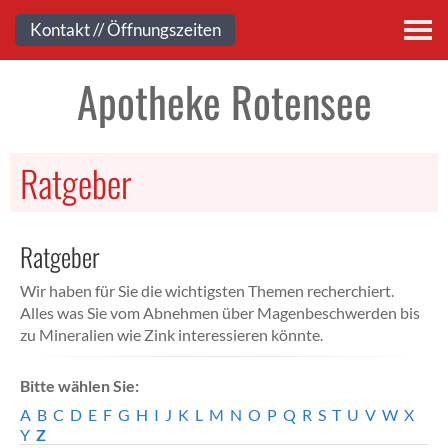
Kontakt
Kontakt // Öffnungszeiten
Apotheke Rotensee
Ratgeber
Ratgeber
Wir haben für Sie die wichtigsten Themen recherchiert.
Alles was Sie vom Abnehmen über Magenbeschwerden bis
zu Mineralien wie Zink interessieren könnte.
Bitte wählen Sie:
A
B
C
D
E
F
G
H
I
J
K
L
M
N
O
P
Q
R
S
T
U
V
W
X
Y
Z