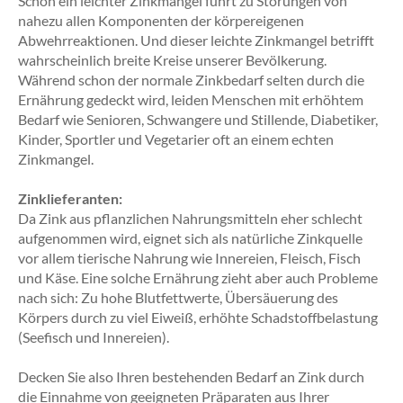
Schon ein leichter Zinkmangel führt zu Störungen von
nahezu allen Komponenten der körpereigenen
Abwehrreaktionen. Und dieser leichte Zinkmangel betrifft
wahrscheinlich breite Kreise unserer Bevölkerung.
Während schon der normale Zinkbedarf selten durch die
Ernährung gedeckt wird, leiden Menschen mit erhöhtem
Bedarf wie Senioren, Schwangere und Stillende, Diabetiker,
Kinder, Sportler und Vegetarier oft an einem echten
Zinkmangel.
Zinklieferanten:
Da Zink aus pflanzlichen Nahrungsmitteln eher schlecht
aufgenommen wird, eignet sich als natürliche Zinkquelle
vor allem tierische Nahrung wie Innereien, Fleisch, Fisch
und Käse. Eine solche Ernährung zieht aber auch Probleme
nach sich: Zu hohe Blutfettwerte, Übersäuerung des
Körpers durch zu viel Eiweiß, erhöhte Schadstoffbelastung
(Seefisch und Innereien).
Decken Sie also Ihren bestehenden Bedarf an Zink durch
die Einnahme von geeigneten Präparaten aus Ihrer