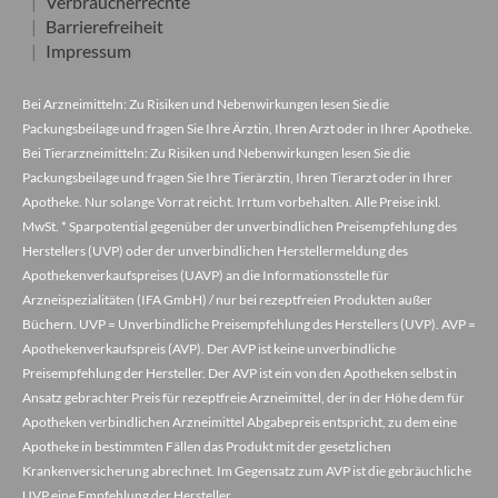
Verbraucherrechte
Barrierefreiheit
Impressum
Bei Arzneimitteln: Zu Risiken und Nebenwirkungen lesen Sie die
Packungsbeilage und fragen Sie Ihre Ärztin, Ihren Arzt oder in Ihrer Apotheke.
Bei Tierarzneimitteln: Zu Risiken und Nebenwirkungen lesen Sie die
Packungsbeilage und fragen Sie Ihre Tierärztin, Ihren Tierarzt oder in Ihrer
Apotheke. Nur solange Vorrat reicht. Irrtum vorbehalten. Alle Preise inkl.
MwSt. * Sparpotential gegenüber der unverbindlichen Preisempfehlung des
Herstellers (UVP) oder der unverbindlichen Herstellermeldung des
Apothekenverkaufspreises (UAVP) an die Informationsstelle für
Arzneispezialitäten (IFA GmbH) / nur bei rezeptfreien Produkten außer
Büchern. UVP = Unverbindliche Preisempfehlung des Herstellers (UVP). AVP =
Apothekenverkaufspreis (AVP). Der AVP ist keine unverbindliche
Preisempfehlung der Hersteller. Der AVP ist ein von den Apotheken selbst in
Ansatz gebrachter Preis für rezeptfreie Arzneimittel, der in der Höhe dem für
Apotheken verbindlichen Arzneimittel Abgabepreis entspricht, zu dem eine
Apotheke in bestimmten Fällen das Produkt mit der gesetzlichen
Krankenversicherung abrechnet. Im Gegensatz zum AVP ist die gebräuchliche
UVP eine Empfehlung der Hersteller.