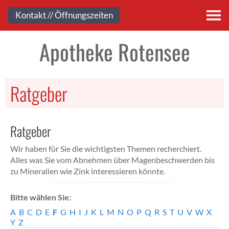
Kontakt
Kontakt // Öffnungszeiten
Apotheke Rotensee
Ratgeber
Ratgeber
Wir haben für Sie die wichtigsten Themen recherchiert.
Alles was Sie vom Abnehmen über Magenbeschwerden bis
zu Mineralien wie Zink interessieren könnte.
Bitte wählen Sie:
A
B
C
D
E
F
G
H
I
J
K
L
M
N
O
P
Q
R
S
T
U
V
W
X
Y
Z