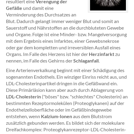
resultiert eine
Verengung der
Gefäße
und damit eine
Verminderung des Durchsatzes an
Blut. Dadurch gelangt immer weniger Blut und somit an
Sauerstoff und Nährstoffen an die durchbluteten Gewebe
und Organe. Folge ist eine Minder- bzw. Mangelversorgung
mit dem Ergebnis eines Infarktes, einer Gewebsnekrose
oder gar dem kompletten und irreversiblen Ausfall eines
Organs. Im Falle des Herzens ist hier der
Herzinfarkt
zu
nennen, im Falle des Gehirns der
Schlaganfall
.
Eine Arterienverkalkung beginnt mit einer Schädigung des
sogenannten Endothels. Ein winziger Einriss reicht aus, und
LDL-Cholesterinpartikel dringen in die Gefäßwand ein.
Diese Primärläsion kann aber auch durch Ablagerung von
LDL-Cholesterin
("böses" bzw. "schlechtes" Cholesterin) an
bestimmten Rezeptormolekülen (Proteoglykanen) auf der
Endothelzelloberfläche oder im Gefäßbindegewebe
entstehen, wenn
Kalzium-Ionen
aus dem Blutstrom
zusätzlich gebunden werden. Es bildet sich der molekulare
Dreifachkomplex: Proteoglykanrezeptor-LDL-Cholesterin-