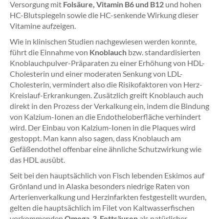
Versorgung mit
Folsäure, Vitamin B6 und B12
und hohen
HC-Blutspiegeln sowie die HC-senkende Wirkung dieser
Vitamine aufzeigen.
Wie in klinischen Studien nachgewiesen werden konnte,
führt die Einnahme von
Knoblauch
bzw. standardisierten
Knoblauchpulver-Präparaten zu einer Erhöhung von HDL-
Cholesterin und einer moderaten Senkung von LDL-
Cholesterin, vermindert also die Risikofaktoren von Herz-
Kreislauf-Erkrankungen. Zusätzlich greift Knoblauch auch
direkt in den Prozess der Verkalkung ein, indem die Bindung
von Kalzium-Ionen an die Endotheloberfläche verhindert
wird. Der Einbau von Kalzium-Ionen in die Plaques wird
gestoppt. Man kann also sagen, dass Knoblauch am
Gefäßendothel offenbar eine ähnliche Schutzwirkung wie
das HDL ausübt.
Seit bei den hauptsächlich von Fisch lebenden Eskimos auf
Grönland und in Alaska besonders niedrige Raten von
Arterienverkalkung und Herzinfarkten festgestellt wurden,
gelten die hauptsächlich im Filet von Kaltwasserfischen
vorkommenden
Omega-3-Fettsäuren
als natürlicher