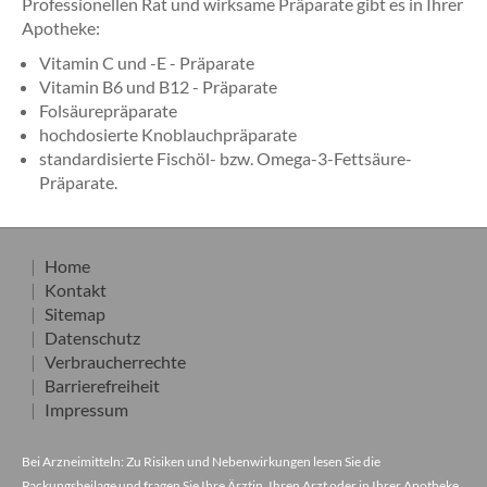
Professionellen Rat und wirksame Präparate gibt es in Ihrer
Apotheke:
Vitamin C und -E - Präparate
Vitamin B6 und B12 - Präparate
Folsäurepräparate
hochdosierte Knoblauchpräparate
standardisierte Fischöl- bzw. Omega-3-Fettsäure-
Präparate.
Home
Kontakt
Sitemap
Datenschutz
Verbraucherrechte
Barrierefreiheit
Impressum
Bei Arzneimitteln: Zu Risiken und Nebenwirkungen lesen Sie die
Packungsbeilage und fragen Sie Ihre Ärztin, Ihren Arzt oder in Ihrer Apotheke.