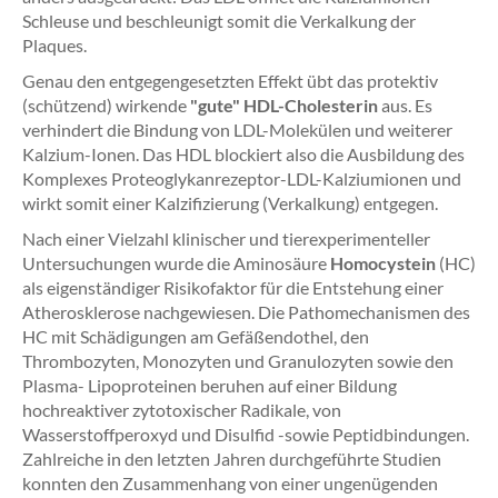
Schleuse und beschleunigt somit die Verkalkung der
Plaques.
Genau den entgegengesetzten Effekt übt das protektiv
(schützend) wirkende
"gute" HDL-Cholesterin
aus. Es
verhindert die Bindung von LDL-Molekülen und weiterer
Kalzium-Ionen. Das HDL blockiert also die Ausbildung des
Komplexes Proteoglykanrezeptor-LDL-Kalziumionen und
wirkt somit einer Kalzifizierung (Verkalkung) entgegen.
Nach einer Vielzahl klinischer und tierexperimenteller
Untersuchungen wurde die Aminosäure
Homocystein
(HC)
als eigenständiger Risikofaktor für die Entstehung einer
Atherosklerose nachgewiesen. Die Pathomechanismen des
HC mit Schädigungen am Gefäßendothel, den
Thrombozyten, Monozyten und Granulozyten sowie den
Plasma- Lipoproteinen beruhen auf einer Bildung
hochreaktiver zytotoxischer Radikale, von
Wasserstoffperoxyd und Disulfid -sowie Peptidbindungen.
Zahlreiche in den letzten Jahren durchgeführte Studien
konnten den Zusammenhang von einer ungenügenden