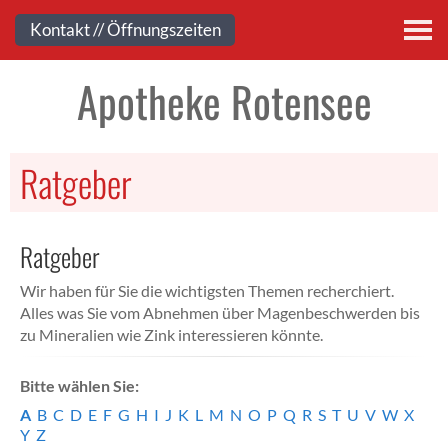
Kontakt
Kontakt // Öffnungszeiten
Apotheke Rotensee
Ratgeber
Ratgeber
Wir haben für Sie die wichtigsten Themen recherchiert.
Alles was Sie vom Abnehmen über Magenbeschwerden bis
zu Mineralien wie Zink interessieren könnte.
Bitte wählen Sie:
A
B
C
D
E
F
G
H
I
J
K
L
M
N
O
P
Q
R
S
T
U
V
W
X
Y
Z