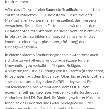
Kalziumionen.
Wird das LDL von freien
Sauerstoffradikalen
oxidiert, so
entsteht oxidiertes LDL-Cholesterin. Dieses aktiviert
Makrophagen (körpereigene Fresszellen), die ihrerseits
versuchen, die oxidierten Fettmoleküle wieder aus dem
Gefäßendothel zu entfernen. Ist dieser Versuch nicht von
Erfolg gekrönt, so bilden sich sog. Schaumzellen und es
kommt zu einer Hyperplasie (Vergrößerung) der
Bindegewebszellen.
In einem späteren Stadium beginnen die Atherome auch
sichtbar zu verkalken. Grundvoraussetzung für die
Umwandlung zu verkalkten Plaques (Belägen,
Ablagerungen) ist die Bindung von Kalksalzen (Karbonaten,
Phosphaten) aus dem Blut an der Oberfläche des Endothels
sowie im darunter liegenden Gefäßbindegewebe. Eine
entscheidende Rolle kommt dabei dem LDL zu. Wie
experimentell nachgewiesen werden konnte, fördert das
Andocken der LDL-Partikel die Bindung weiterer Kalzium-
Ionen an das Endothel und Gefäßbindegewebe. Oder
anders ausgedrückt: Das LDL öffnet die Kalziumionen-