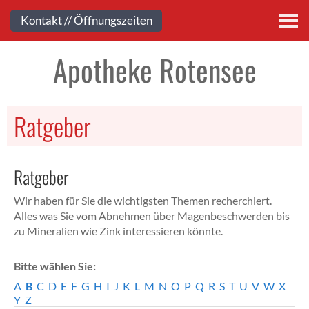
Kontakt
Kontakt // Öffnungszeiten
Apotheke Rotensee
Ratgeber
Ratgeber
Wir haben für Sie die wichtigsten Themen recherchiert.
Alles was Sie vom Abnehmen über Magenbeschwerden bis
zu Mineralien wie Zink interessieren könnte.
Bitte wählen Sie:
A
B
C
D
E
F
G
H
I
J
K
L
M
N
O
P
Q
R
S
T
U
V
W
X
Y
Z