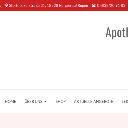
s
Störtebekerstraße 31, 18528 Bergen auf Rügen
03838/20 91 83
Apot
HOME
ÜBER UNS
SHOP
AKTUELLE ANGEBOTE
LE