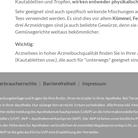
Kautabletten und Tropfen,
wirken entweder physikalisch
Sehr geeignet sind auch spezifisch wirkende Mischungen a
Tees verwendet werden. Es sind dies vor allem
Kümmel, Fe
drei Arzneidrogen sind ja auch beliebte Gewürze, denn sie
Gemüsegerichte weitaus bekömmlicher.
Wichtig:
Arzneitees in hoher Arzneibuchqualität finden Sie in Ihre
(Kautabletten usw.), die auch für "unterwegs" geeignet sin
erbraucherrechte
Barrierefreiheit
Impressum
ckungsbeilage und fragen Sie Ihre Ärztin, Ihren Arzt oder in Ihrer Apotheke. Bei Tier
r in Ihrer Apotheke. Nur solange Vorrat reicht. Irrtum vorbehalten. Alle Preise inkl. 
Herstellermeldung des Apothekenverkaufspreises (UAVP) an die Informationsstelle für
lers (UVP). AVP = Apothekenverkaufspreis (AVP). Der AVP ist keine unverbindliche Pr
der in der Höhe dem für Apotheken verbindlichen Arzneimittel Abgabepreis entspricht, z
VP ist die gebräuchliche UVP eine Empfehlung der Hersteller.