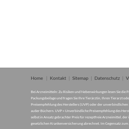
Home
Kontakt
Sitemap
Datenschutz
V
Bei Arzneimitteln: Zu Risiken und Nebenwirkungen lesen Sie die Pa
Packungsbeilage und fragen Sie Ihre Tierärztin, Ihren Tierarzt ode
Preisempfehlung des Herstellers (UVP) oder der unverbindlichen 
außer Büchern. UVP = Unverbindliche Preisempfehlung des Herstel
selbst in Ansatz gebrachter Preis für rezeptfreie Arzneimittel, 
gesetzlichen Krankenversicherung abrechnet. Im Gegensatz zum A