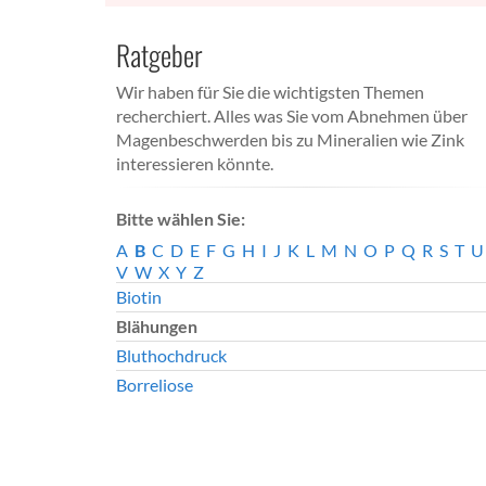
Ratgeber
Wir haben für Sie die wichtigsten Themen
recherchiert. Alles was Sie vom Abnehmen über
Magenbeschwerden bis zu Mineralien wie Zink
interessieren könnte.
Bitte wählen Sie:
A
B
C
D
E
F
G
H
I
J
K
L
M
N
O
P
Q
R
S
T
U
V
W
X
Y
Z
Biotin
Blähungen
Bluthochdruck
Borreliose