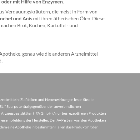
 oder mit Hilfe von Enzymen
.
us Verdauungskräutern, die meist in Form von
nchel und Anis
mit ihren ätherischen Ölen. Diese
 machen Brot, Kuchen, Kartoffel- und
r Apotheke, genau wie die anderen Arzneimittel
d.
arzneimitteln: Zu Risiken und Nebenwirkungen lesen Sie die
MwSt. * Sparpotential gegenüber der unverbindlichen
 Arzneispezialitäten (IFA GmbH) / nur bei rezeptfreien Produkten
eisempfehlung der Hersteller. Der AVP ist ein von den Apotheken
u dem eine Apotheke in bestimmten Fällen das Produkt mit der